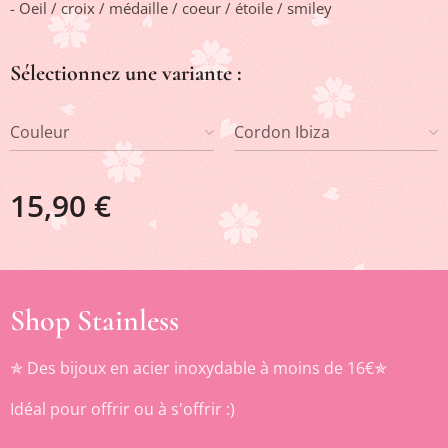
- Oeil / croix / médaille / coeur / étoile / smiley
Sélectionnez une variante :
Couleur
Cordon Ibiza
15,90
€
Shop Stainless
✯ Des bijoux en acier inoxydable à moins de 16€✯
Idéal pour offrir ou à s'offrir :)