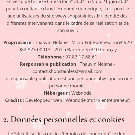
En vertu de l'article 6 de la loi n° 2004-575 du 21 juin 2004
pour la confiance dans l'économie numérique, il est précisé
aux utilisateurs du site www.shopstainless.fr l'identité des
différents intervenants dans le cadre de sa réalisation et de
son suivi :
Propriétaire
: Thauvin Nolane - Micro-Entrepreneur Siret 920
082 823 00013 - 20 La Barrerie 37310 Courçay
Téléphone
: 07.83.17.68.61
Responsable publication
: Thauvin Nolane -
contact.shopstainless@gmail.com
Le responsable publication est une personne physique ou une
personne morale.
Hébergeur
: Webnode
Crédits
: Développeur web : Webnode (micro-entrepreneur)
2. Données personnelles et cookies
Le Site utilise des cookies (témoins de connexion) ce dont