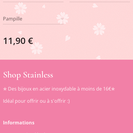
Pampille
11,90
€
Shop Stainless
✯ Des bijoux en acier inoxydable à moins de 16€✯
Idéal pour offrir ou à s'offrir :)
Informations