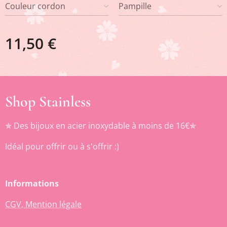
Couleur cordon
Pampille
11,50
€
Shop Stainless
✯ Des bijoux en acier inoxydable à moins de 16€✯
Idéal pour offrir ou à s'offrir :)
Informations
CGV, Mention légale