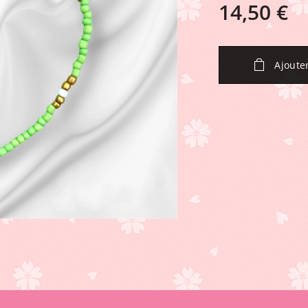
14,50
€
Ajoute