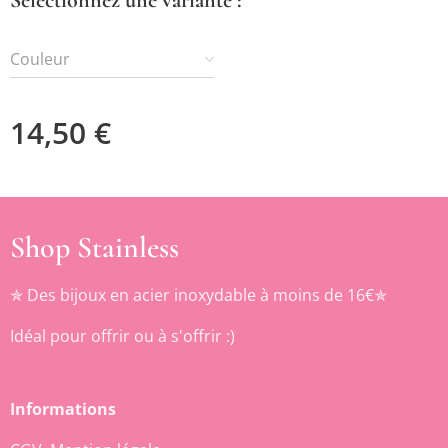
Couleur
14,50
€
Shop Stainless
✯ Des bijoux en acier inoxydable à moins de 16€✯
Idéal pour offrir ou à s'offrir :)
Informations