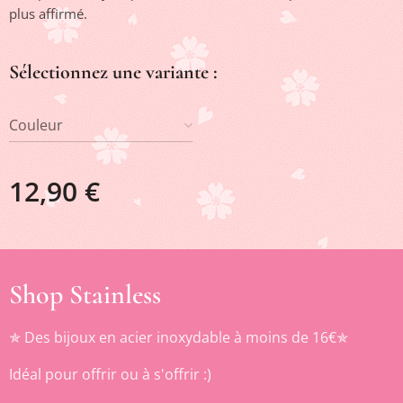
plus affirmé.
Sélectionnez une variante :
Couleur
12,90
€
Shop Stainless
✯ Des bijoux en acier inoxydable à moins de 16€✯
Idéal pour offrir ou à s'offrir :)