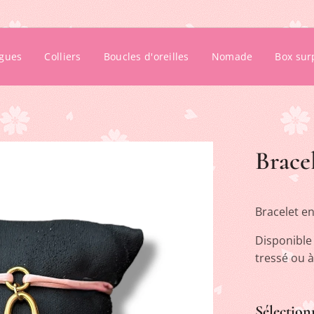
gues
Colliers
Boucles d'oreilles
Nomade
Box sur
Brace
Bracelet en
Disponible
tressé ou à
Sélection