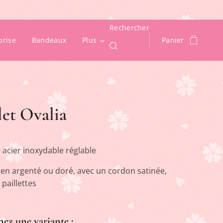
Rechercher
prise
Bandeaux
Plus
Panier
let Ovalia
 acier inoxydable réglable
 en argenté ou doré, avec un cordon satinée,
 paillettes ✨
nez une variante :