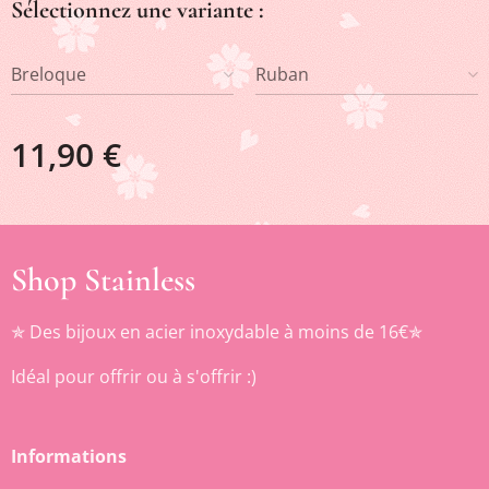
Sélectionnez une variante :
Breloque
Ruban
11,90
€
Shop Stainless
✯ Des bijoux en acier inoxydable à moins de 16€✯
Idéal pour offrir ou à s'offrir :)
Informations